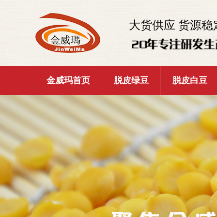
大货供应 货源稳
金威玛首页
脱皮绿豆
脱皮白豆