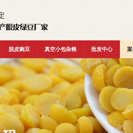
定
脱皮豌豆
真空小包杂粮
批发中心
案