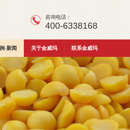
咨询电话：
400-6338168
例·新闻
关于金威玛
联系金威玛