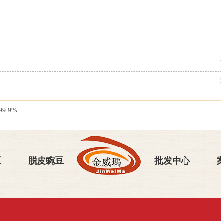
99.9%
豆
脱皮豌豆
批发中心