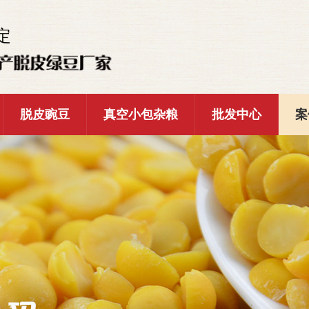
定
脱皮豌豆
真空小包杂粮
批发中心
案