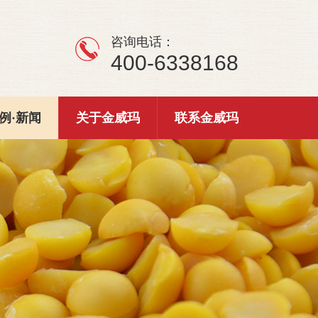
咨询电话：
400-6338168
例·新闻
关于金威玛
联系金威玛