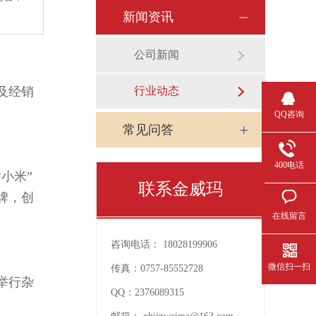
新闻资讯
公司新闻
及经销
行业动态
QQ咨询
常见问答
400电话
小米”
联系金威玛
牌，创
在线留言
咨询电话：
18028199906
微信扫一扫
传真：
0757-85552728
举行杂
QQ：
2376089315