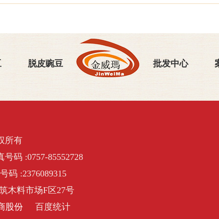
豆
脱皮豌豆
批发中心
权所有
号码 :0757-85552728
号码 :2376089315
筑木料市场F区27号
商股份
百度统计