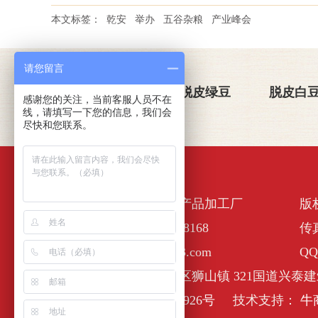
本文标签：
乾安
举办
五谷杂粮
产业峰会
请您留言
关于金威玛
脱皮绿豆
脱皮白
感谢您的关注，当前客服人员不在
线，请填写一下您的信息，我们会
尽快和您联系。
佛山市南海区金诺一农产品加工厂
版
全国服务热线：400-6338168
传真
E-Mail :nhjinweima@163.com
QQ
公司地址：佛山市南海区狮山镇 321国道兴泰建
备案号：
粤ICP备17127926号
技术支持：
牛