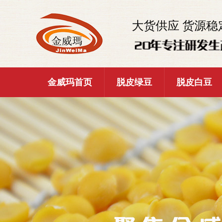
大货供应 货源稳
金威玛首页
脱皮绿豆
脱皮白豆