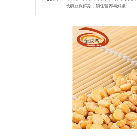
长豌豆保鲜期，锁住营养与鲜嫩。