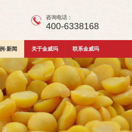
咨询电话：
400-6338168
例·新闻
关于金威玛
联系金威玛