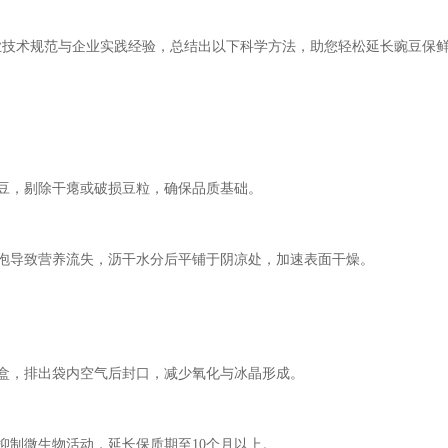
业技术规范与企业实践经验，总结出以下科学方法，助您轻松延长豌豆保
豆，剔除干瘪或破损豆粒，确保品质基础。
泡导致营养流失，沥干水分后平铺于阴凉处，加速表面干燥。
盒，排出袋内空气后封口，减少氧化与冰晶形成。
抑制微生物活动，延长保质期至10个月以上。