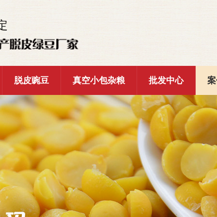
定
脱皮豌豆
真空小包杂粮
批发中心
案