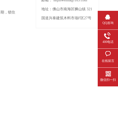
邮箱：
nhjinweima@163.com
地址：
佛山市南海区狮山镇 321
鲜期，锁住
国道兴泰建筑木料市场F区27号
QQ咨询
400电话
在线留言
微信扫一扫