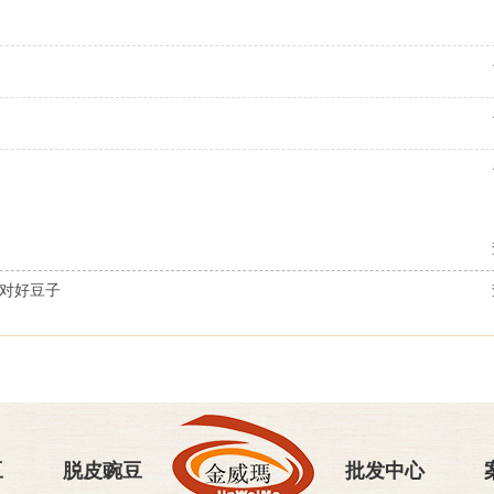
选对好豆子
豆
脱皮豌豆
批发中心