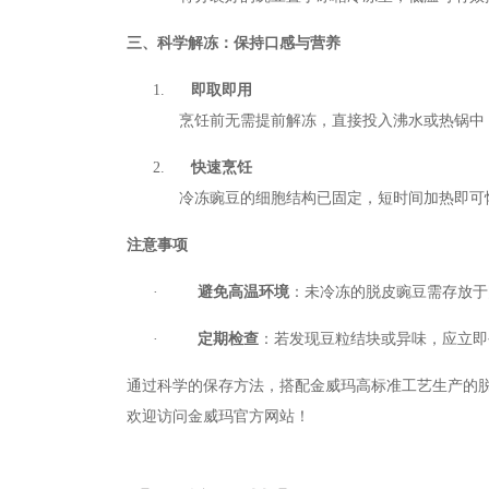
三、科学解冻：保持口感与营养
1.
即取即用
烹饪前无需提前解冻，直接投入沸水或热锅中
2.
快速烹饪
冷冻豌豆的细胞结构已固定，短时间加热即可
注意事项
·
避免高温环境
：未冷冻的脱皮豌豆需存放于
·
定期检查
：若发现豆粒结块或异味，应立即
通过科学的保存方法，搭配金威玛高标准工艺生产的
欢迎访问金威玛官方网站！