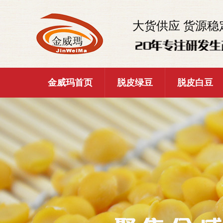
大货供应 货源稳
金威玛首页
脱皮绿豆
脱皮白豆