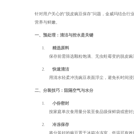
针对用户关心的“脱皮豌豆保存”问题，金威玛结合行
营养与鲜嫩。
一、预处理：清洁与控水是关键
1.
精选原料
保存前需筛选颗粒饱满、无虫蛀霉变的脱皮豌
2.
快速清洁
用清水轻柔冲洗豌豆表面浮尘，避免长时间浸
二、分装技巧：阻隔空气与水分
1.
小份密封
按家庭单次食用量分装至食品级保鲜袋或密封
2.
冷冻保存
将分装好的豌豆置于冰箱冷冻室，低温可有效