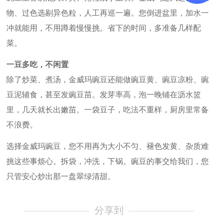
物、过色选剔异色粒，人工再巡一遍。您倒进盆里，加水一
冲就能用，不用蹲着慢慢挑。省下的时间，多准备几样配
菜。
一豆多吃，不闲置
除了炒菜、煮汤，金威玛豌豆还能做豌豆黄、豌豆凉粉、豌
豆泥辅食，甚至发豌豆苗。发芽率高，泡一晚铺在沥水篮
里，几天就长出嫩苗。一袋豆子，吃法不重样，厨房里常备
不浪费。
选择金威玛豌豆，您不用再为大小不匀、褪色发黄、杂质难
挑这些事烦心。拆袋，冲洗，下锅。豌豆的事交给我们，您
只管安心炒出那一盘翠绿清甜。
分享到