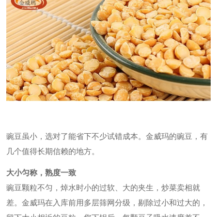
豌豆虽小，选对了能省下不少试错成本。金威玛的豌豆，有
几个值得长期信赖的地方。
大小匀称，熟度一致
豌豆颗粒不匀，焯水时小的过软、大的夹生，炒菜卖相就
差。金威玛在入库前用多层筛网分级，剔除过小和过大的，