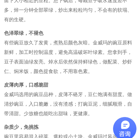
留下大小相近的豆粒。您下锅后，每颗豆子吸水速度差不
多，焯一分钟全部翠绿，炒出来粒粒均匀，不会有的软塌、
有的生硬。
色泽翠绿，不褪色
有些豌豆放久了发黄，煮熟后颜色灰暗。金威玛的豌豆原料
新鲜，加工时控制温度，避免高温破坏叶绿素。您拿到手，
豆子表面油绿发亮。焯水后依然保持鲜绿色，做配菜、炒虾
仁、焖米饭，颜色提食欲，不用靠色素。
皮薄肉厚，口感脆甜
金威玛选用的豌豆品种，皮薄不硌牙，豆仁饱满有甜度。做
清炒豌豆，入口脆嫩，没有渣感；打豌豆泥，细腻顺滑，自
带清甜。少放糖也能吃出甜味，更健康。
杂质少，免挑拣
豌豆里容易混入碎荚、瘪粒或小土块。金威玛过风选去轻飘