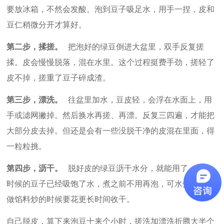
要放冰箱，不然会发酸。泡到豆子吸足水，用手一捏，皮和
豆仁稍微分开才算好。
第二步，揉搓。
把泡好的绿豆倒进大盆里，双手反复搓
揉。皮会慢慢脱落，混在水里。这个过程挺费手劲，搓轻了
皮不掉，搓重了豆子碎成渣。
第三步，漂洗。
往盆里加水，豆皮轻，会浮在水面上，用
手或滤网撇掉。然后换水再搓、再漂。反复三四遍，才能把
大部分皮去掉。但还是会有一些没脱干净的皮混在里面，得
一粒粒挑。
第四步，沥干。
脱好皮的绿豆沥干水分，就能用了。但这
时候的豆子已经吸饱了水，煮之前不用再泡，可水分偏多，
做馅料炒的时候要花更长时间收干。
自己脱皮，算下来泡豆十来个小时，搓洗加漂洗折腾大半个